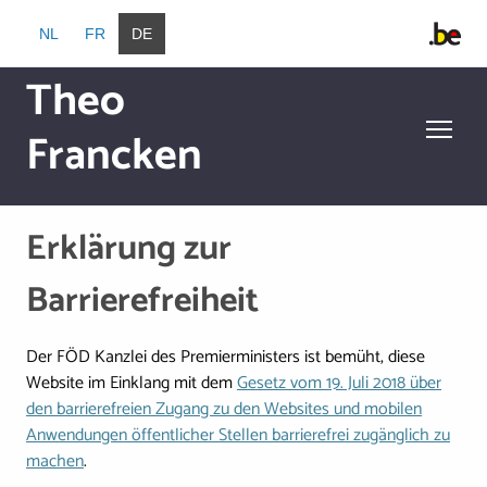
Direkt zum Inhalt
NL
FR
DE
Theo
Francken
Direkt zum Inhalt
Erklärung zur
Barrierefreiheit
Der FÖD Kanzlei des Premierministers ist bemüht, diese
Website im Einklang mit dem
Gesetz vom 19. Juli 2018 über
den barrierefreien Zugang zu den Websites und mobilen
Anwendungen öffentlicher Stellen barrierefrei zugänglich zu
machen
.