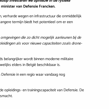
nkoop investeren we opnieuw in de fysieke
 minister van Defensie Francken.
, verharde wegen en infrastructuur die onmiddellijk
 langere termijn biedt het potentieel om er een
n omgevingen die zo dicht mogelijk aanleunen bij de
opleidingen als voor nieuwe capaciteiten zoals drone-
ds belangrijker wordt binnen moderne militaire
lijks elders in België beschikbaar is.
an Defensie in een regio waar vandaag nog
de opleidings- en trainingscapaciteit van Defensie. De
jgsmacht.