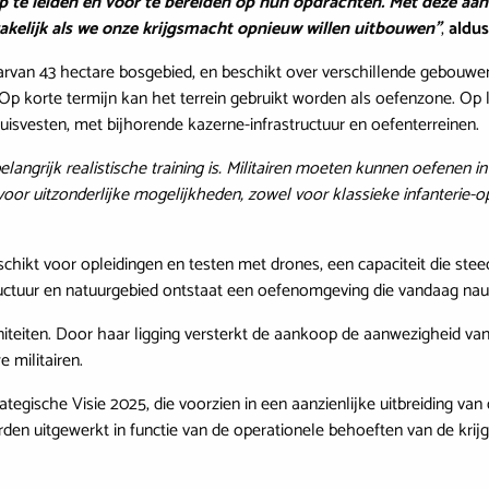
op te leiden en voor te bereiden op hun opdrachten. Met deze aa
zakelijk als we onze krijgsmacht opnieuw willen uitbouwen”
,
aldus
arvan 43 hectare bosgebied, en beschikt over verschillende gebouwen
n. Op korte termijn kan het terrein gebruikt worden als oefenzone. Op
uisvesten, met bijhorende kazerne-infrastructuur en oefenterreinen.
angrijk realistische training is. Militairen moeten kunnen oefenen i
arvoor uitzonderlijke mogelijkheden, zowel voor klassieke infanterie-
chikt voor opleidingen en testen met drones, een capaciteit die stee
ctuur en natuurgebied ontstaat een oefenomgeving die vandaag nauwe
uniteiten. Door haar ligging versterkt de aankoop de aanwezigheid v
e militairen.
gische Visie 2025, die voorzien in een aanzienlijke uitbreiding van 
rden uitgewerkt in functie van de operationele behoeften van de kri