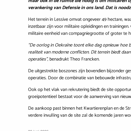
maar ook in de ruimte die nodig is om militairen 
verankering van Defensie in ons land. Dat is nood
Het terrein in Lessive omvat ongeveer 49 hectare, wa
inzetbaar zijn voor militaire opleidingen en traininge
militaire eenheid van compagniegrootte of groter te h
“De oorlog in Oekraïne toont elke dag opnieuw hoe bel
realiteit van moderne conflicten. Dit terrein biedt da
operaties”
, benadrukt Theo Francken.
De uitgestrekte boszones zijn bovendien bijzonder ges
operaties. Door de combinatie van bebouwde infrastru
Ook op het vlak van rekrutering biedt de site opport
groeipotentieel bestaat voor de aanwerving van nieuw
De aankoop past binnen het Kwartierenplan en de Strate
verdere invulling van de site zal de komende jaren wo