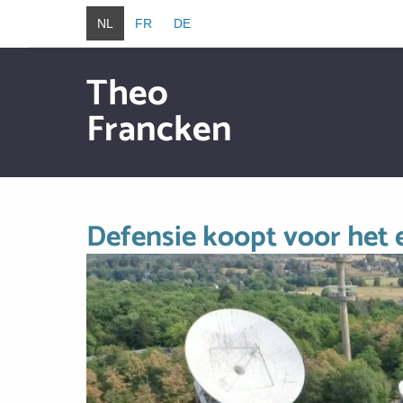
Overslaan en naar de inhoud gaan
NL
FR
DE
Theo
Francken
Overslaan en naar de inhoud gaan
Defensie koopt voor het e
Image