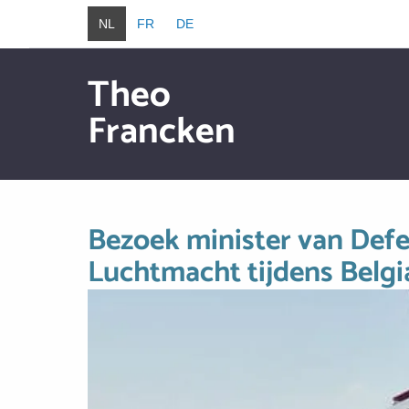
Overslaan en naar de inhoud gaan
NL
FR
DE
Theo
Francken
Overslaan en naar de inhoud gaan
Bezoek minister van Defe
Luchtmacht tijdens Belgi
Image