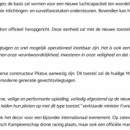
ingen, de basis zal vormen voor een nieuwe luchtcapaciteit ten voorde
ciale inlichtingen- en surveillancetaken ondersteunen. Bovendien kan
ron officieel heropgericht. Deze eenheid zal met de nieuwe toest
tuigen zo snel mogelijk operationeel inzetbaar zijn. Het is ook e
en onze verantwoordelijkheid, investeren in onze veiligheid en dat w
e constructeur Pilatus aanwezig zijn. Dit toestel zal de huidige Mar
 moderne generatie gevechtsvliegtuigen.
, veilige en performante opleiding, volledig afgestemd op de nieuw
iden hun piloten op met dit type toestel,” verklaarde minister Fran
ook het decor voor een bijzonder internationaal evenement. Op zater
lgisch Kampioenschap drone racing plaats, maar ook een officiële 