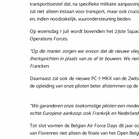
transporttoestel dat, na specifieke militaire aanpass
zal niet alleen instaan voor transport, maar ook cru
en, indien noodzakelijk, vuurondersteuning bieden.
Op woensdag 1 juli wordt bovendien het 23ste Squad
Operations Forces.
“Op die manier zorgen we ervoor dat de nieuwe vlieg
(her)oprichten in plaats van ze af te bouwen. We nem
Francken.
Daarnaast zal ook de nieuwe PC-7 MKX van de Zwitsers
de opleiding van onze piloten beter afstemmen op de
“We garanderen onze toekomstige piloten een moderne
echte Europese aankoop: ook Frankrijk en Nederland le
Tot slot vormen de Belgian Air Force Days dit jaar 
van Florennes niet alleen de finale van het Open Be